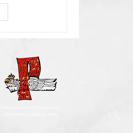
ncje róż różańcowych na
wiec 2026
Towarzystwo Chrystusowe
dla Polonii Zagranicznej