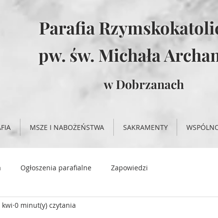
Parafia Rzymskokatol
pw. św. Michała Archan
w Dobrzanach
FIA
MSZE I NABOŻEŃSTWA
SAKRAMENTY
WSPÓLN
a
Ogłoszenia parafialne
Zapowiedzi
 kwi
0 minut(y) czytania