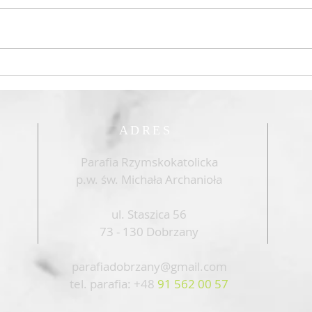
Intencje róż różańcowych na
Inte
lipiec 2026
czer
ADRES
Parafia Rzymskokatolicka
p.w. św. Michała Archanioła
ul. Staszica 56
73 - 130 Dobrzany
parafiadobrzany@gmail.com
tel. parafia: +48
91 562 00 57