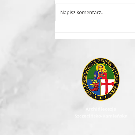
Napisz komentarz...
Intencje róż różańcowych na
sierpień 2026
Archidiecezja
Szczecińsko-Kamieńska