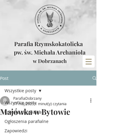
Parafia Rzymskokatolicka
pw. św. Michała Archanioła
w Dobrzanach
Post
Wszystkie posty
ParafiaDobrzany
Wszystkie posty
17 maj 2023
1 minut(y) czytania
Majówka w Bytowie
Kronika parafialna
Ogłoszenia parafialne
Zapowiedzi