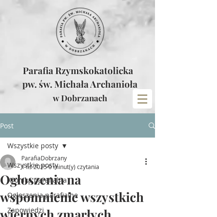
Parafia Rzymskokatolicka
pw. św. Michała Archanioła
w Dobrzanach
Post
Wszystkie posty
ParafiaDobrzany
Wszystkie posty
1 lis 2025
0 minut(y) czytania
Ogłoszenia na
Kronika parafialna
wspomnienie wszystkich
Ogłoszenia parafialne
Zapowiedzi
wiernych zmarłych