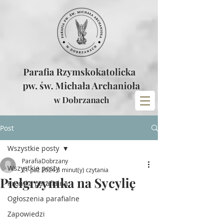
Parafia Rzymskokatolicka
pw. św. Michała Archanioła
w Dobrzanach
Post
Wszystkie posty
ParafiaDobrzany
Wszystkie posty
21 paź 2024
3 minut(y) czytania
Pielgrzymka na Sycylię
Kronika parafialna
Ogłoszenia parafialne
Zapowiedzi