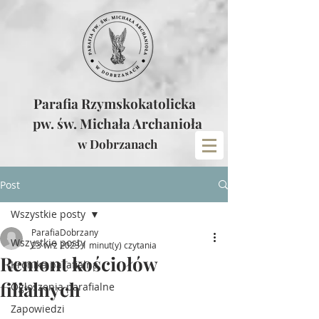
Parafia Rzymskokatolicka
pw. św. Michała Archanioła
w Dobrzanach
Post
Wszystkie posty
ParafiaDobrzany
Wszystkie posty
23 wrz 2023
1 minut(y) czytania
Remont kościołów
Kronika parafialna
filialnych
Ogłoszenia parafialne
Zapowiedzi