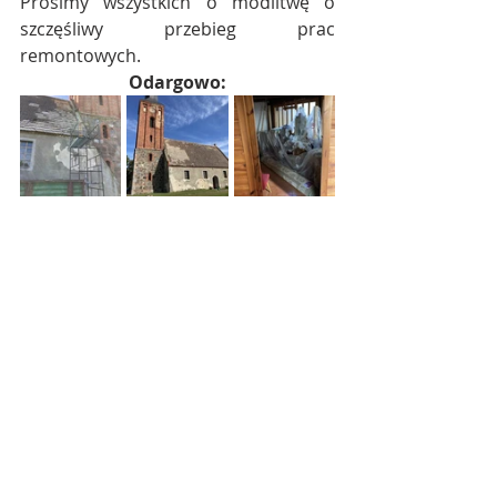
Prosimy wszystkich o modlitwę o 
szczęśliwy przebieg prac 
remontowych.
Odargowo: