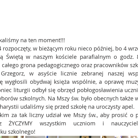
kaliśmy na ten moment!!! 
 rozpoczęty, w bieżącym roku nieco później, bo 4 wrz
ą Świętą w naszym kościele parafialnym o godz. 8.
 całego grona pedagogicznego oraz pracowników szkoł
 Grzegorz, w asyście licznie zebranej naszej wspa
lię wygłosili obydwaj księża wspólnie, a oprawę muz
niec liturgii odbył się obrzęd pobłogosławienia ucznió
yborów szkolnych. Na Mszy św. było obecnych także w
arystii udaliśmy się przed szkołę na uroczysty apel. 
im za tak liczny udział we Mszy św., aby prosić o 
z ŻYCZYMY wszystkim uczniom i nauczyciel
ku szkolnego!