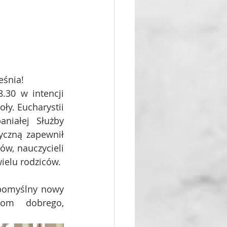
eśnia!
30 w intencji 
y. Eucharystii 
niałej Służby 
yczną zapewnił 
w, nauczycieli 
ielu rodziców. 
pomyślny nowy 
om dobrego, 