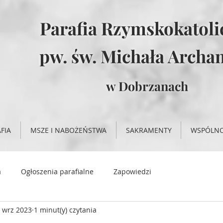
Parafia Rzymskokatol
pw. św. Michała Archan
w Dobrzanach
FIA
MSZE I NABOŻEŃSTWA
SAKRAMENTY
WSPÓLN
a
Ogłoszenia parafialne
Zapowiedzi
 wrz 2023
1 minut(y) czytania