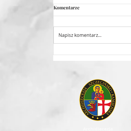
Komentarze
Napisz komentarz...
Góra Tabor w Mórkowie
Archidiecezja