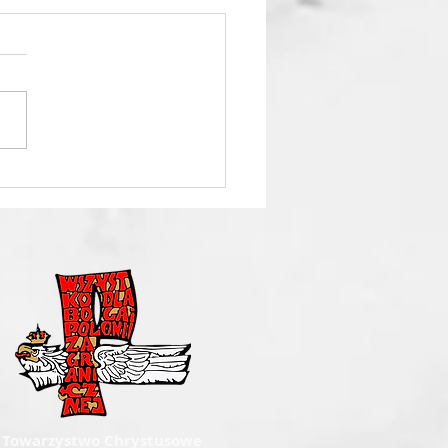
 Tabor Junior w
zewie
Towarzystwo Chrystusowe