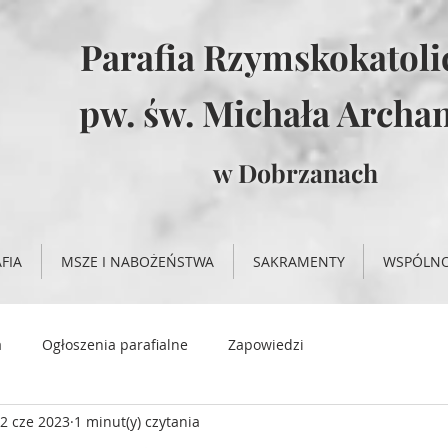
Parafia Rzymskokatol
pw. św. Michała Archan
w Dobrzanach
FIA
MSZE I NABOŻEŃSTWA
SAKRAMENTY
WSPÓLN
a
Ogłoszenia parafialne
Zapowiedzi
2 cze 2023
1 minut(y) czytania