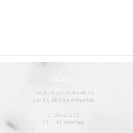
Odpust w Ognicy
Góra
Mars
ADRES
Parafia Rzymskokatolicka
p.w. św. Michała Archanioła
ul. Staszica 56
73 - 130 Dobrzany