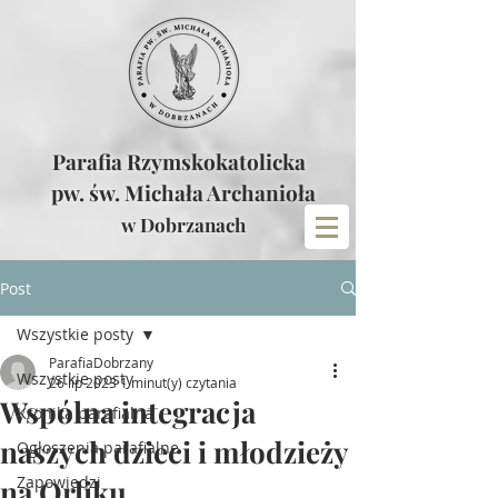
Parafia Rzymskokatolicka
pw. św. Michała Archanioła
w Dobrzanach
Post
Wszystkie posty
ParafiaDobrzany
Wszystkie posty
26 lip 2023
1 minut(y) czytania
Wspólna integracja
Kronika parafialna
naszych dzieci i młodzieży
Ogłoszenia parafialne
Zapowiedzi
na Orliku