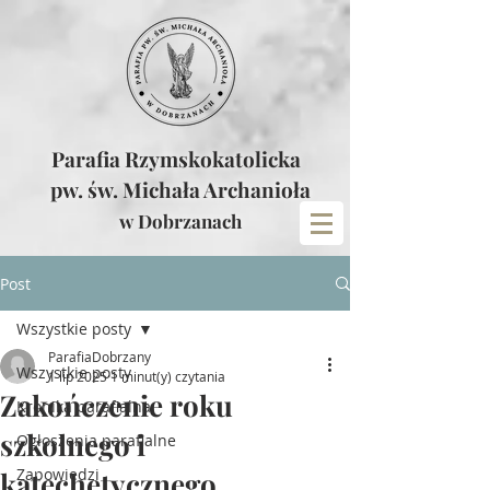
Parafia Rzymskokatolicka
pw. św. Michała Archanioła
w Dobrzanach
Post
Wszystkie posty
ParafiaDobrzany
Wszystkie posty
1 lip 2025
1 minut(y) czytania
Zakończenie roku
Kronika parafialna
szkolnego i
Ogłoszenia parafialne
Zapowiedzi
katechetycznego