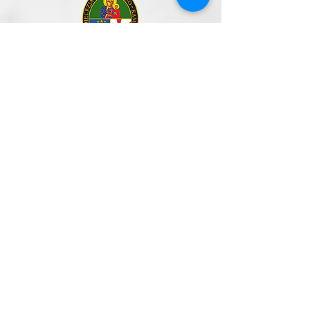
Archidiecezja
Szczecińsko-Kamieńska
ADRES
Parafia Rzymskokatolicka
p.w. św. Michała Archanioła
ul. Staszica 56
73 - 130 Dobrzany
parafiadobrzany@gmail.com
tel. parafia: +48
91 562 00 57