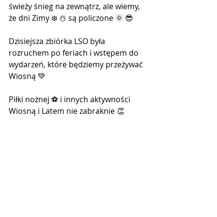
świeży śnieg na zewnątrz, ale wiemy, 
że dni Zimy ❄️ ☃️ są policzone 🌞 😎 
Dzisiejsza zbiórka LSO była 
rozruchem po feriach i wstępem do 
wydarzeń, które będziemy przeżywać 
Wiosną 💚 
Piłki nożnej ⚽ i innych aktywności 
Wiosną i Latem nie zabraknie 👏