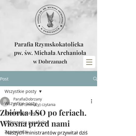
Parafia Rzymskokatolicka
pw. św. Michała Archanioła
w Dobrzanach
Post
Wszystkie posty
ParafiaDobrzany
Wszystkie posty
21 lut
1 minut(y) czytania
Zbiórka LSO po feriach.
Kronika parafialna
Wiosna przed nami
Ogłoszenia parafialne
Zapowiedzi
Naszych ministrantów przywitał dziś 