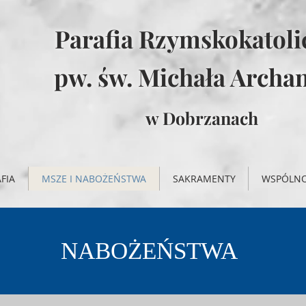
Parafia Rzymskokatol
pw. św. Michała Archan
w Dobrzanach
FIA
MSZE I NABOŻEŃSTWA
SAKRAMENTY
WSPÓLN
NABOŻEŃSTWA