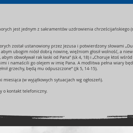
rych jest jednym z sakramentów uzdrowienia chrześcijańskiego (d
rych został ustanowiony przez Jezusa i potwierdzony słowami „D
, abym ubogim niósł dobrą nowinę, więźniom głosił wolność, a ni
 abym obwoływał rak łaski od Pana” (Łk 4, 18) i „Choruje ktoś wśr
 nimi i namaścili go olejem w imię Pana. A modlitwa pełna wiary bę
ełnił grzechy, będą mu odpuszczone” (Jk 5, 14-15).
ki miesiąca (w wyjątkowych sytuacjach wg ogłoszeń).
o kontakt telefoniczny.