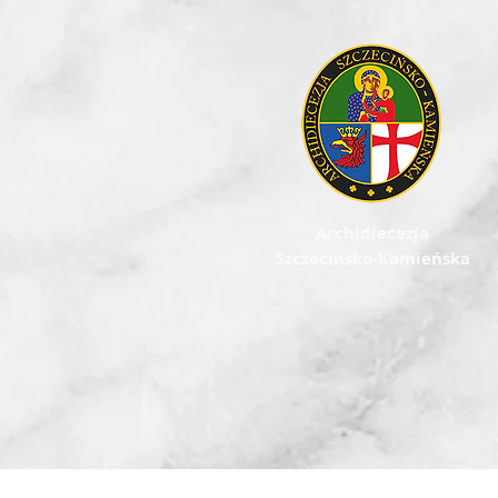
Archidiecezja
Szczecińsko-Kamieńska