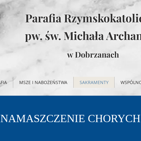
Parafia Rzymskokatol
pw. św. Michała Archan
w Dobrzanach
FIA
MSZE I NABOŻEŃSTWA
SAKRAMENTY
WSPÓLN
NAMASZCZENIE CHORYCH