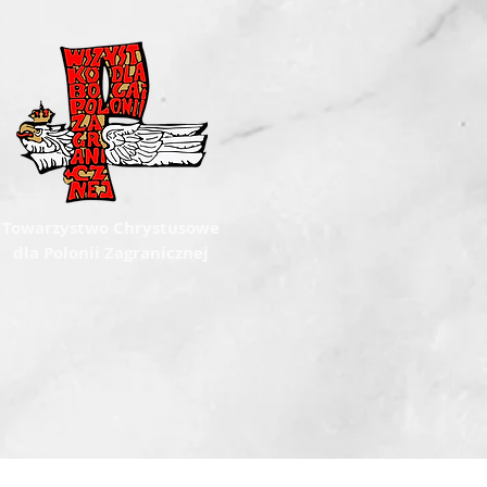
Towarzystwo Chrystusowe
dla Polonii Zagranicznej