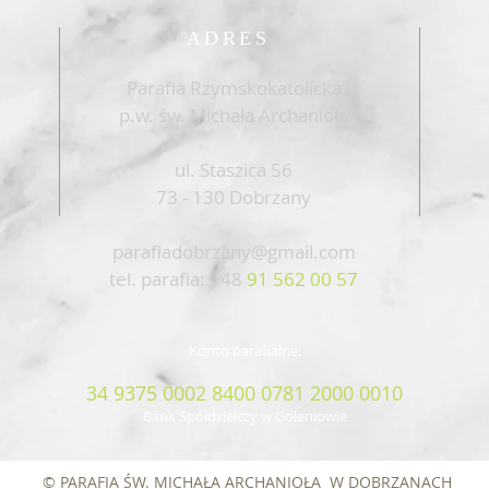
ADRES
Parafia Rzymskokatolicka
p.w. św. Michała Archanioła
ul. Staszica 56
73 - 130 Dobrzany
parafiadobrzany@gmail.com
tel. parafia: +48
91 562 00 57
Konto parafialne:
34 9375 0002 8400 0781 2000 0010
Bank Spółdzielczy w Goleniowie
© PARAFIA ŚW. MICHAŁA ARCHANIOŁA W DOBRZANACH