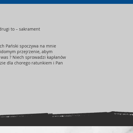
rugi to – sakrament
uch Pański spoczywa na mnie
ewidomym przejrzenie, abym
ód was ? Niech sprowadzi kapłanów
dzie dla chorego ratunkiem i Pan