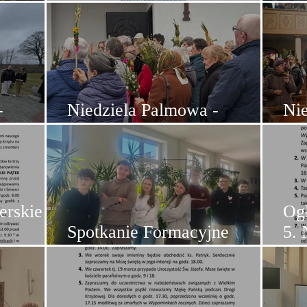
riduum
kwiecień 2026
Do
-
Niedziela Palmowa -
Ni
Szadzko
Do
erskie na
Ogł
Spotkanie Formacyjne
5. 
Młodych - marzec
(22