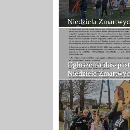
Niedziela Zmartwyc
Pańskiego w Odarg
Ogłoszenia duszpast
Niedzielę Zmartwyc
Pańskiego