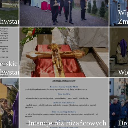
Wig
hwstania
Zm
owie 📸
Rezurekcja
Chr
erskie na
hwstania
Wi
Wielki Piątek Męki Pańskiej
Wie
Intencje róż różańcowych na
Dr