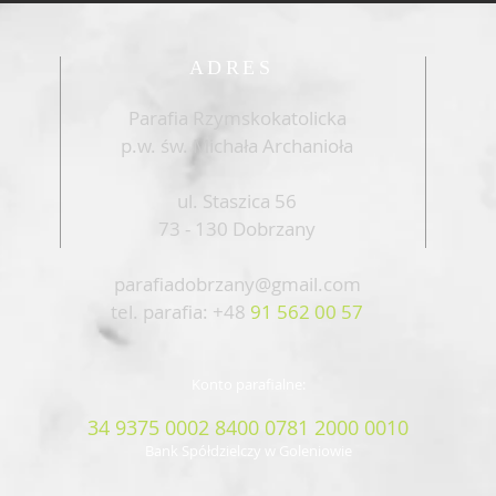
ADRES
Parafia Rzymskokatolicka
p.w. św. Michała Archanioła
ul. Staszica 56
73 - 130 Dobrzany
parafiadobrzany@gmail.com
tel. parafia: +48
91 562 00 57
Konto parafialne:
34 9375 0002 8400 0781 2000 0010
Bank Spółdzielczy w Goleniowie