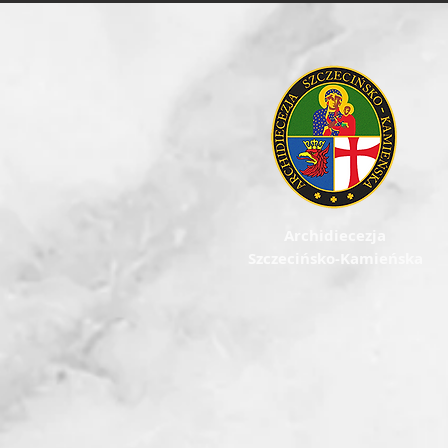
Archidiecezja
Szczecińsko-Kamieńska