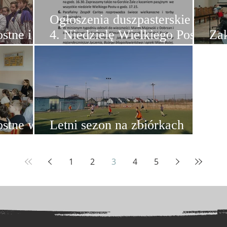
Ogłoszenia duszpasterskie na
stne i
4. Niedzielę Wielkiego Postu
Zak
(15.03.2026)
sz
ostne w
Letni sezon na zbiórkach
LSO
1
2
3
4
5