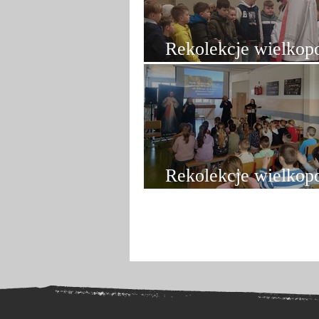
Rekolekcje wielkopo
odpust w Kępnie
Rekolekcje wielkop
szkole