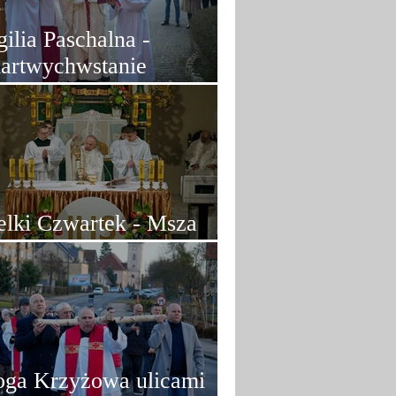
ilia Paschalna -
artwychwstanie
ystusa
elki Czwartek - Msza
czerzy Pańskiej
oga Krzyżowa ulicami