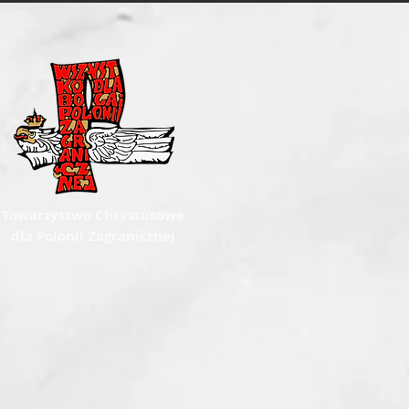
Towarzystwo Chrystusowe
dla Polonii Zagranicznej