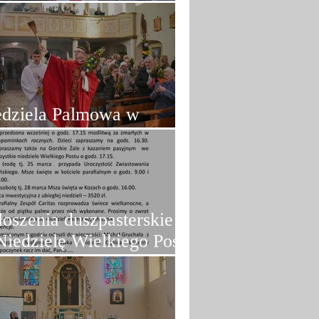
brzan
edziela Palmowa w
brzanach
oszenia duszpasterskie na
Niedzielę Wielkiego Postu
.03.2026)