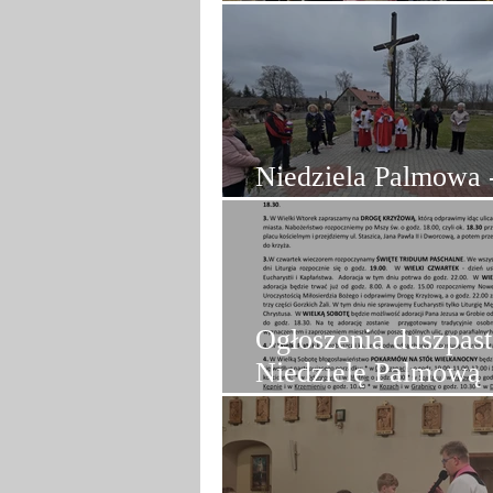
Próba LSO przed T
Niedziela Palmowa 
Odargowo
Ogłoszenia duszpast
Niedzielę Palmową
(29.03.2026)