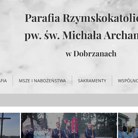
Parafia Rzymskokatol
pw. św. Michała Archan
w Dobrzanach
FIA
MSZE I NABOŻEŃSTWA
SAKRAMENTY
WSPÓLN