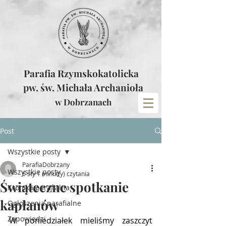
Parafia Rzymskokatolicka
pw. św. Michała Archanioła
w Dobrzanach
Post
Wszystkie posty
ParafiaDobrzany
Wszystkie posty
6 sty
1 minut(y) czytania
Świąteczne spotkanie
Kronika parafialna
kapłanów
Ogłoszenia parafialne
Zapowiedzi
W poniedziałek mieliśmy zaszczyt 