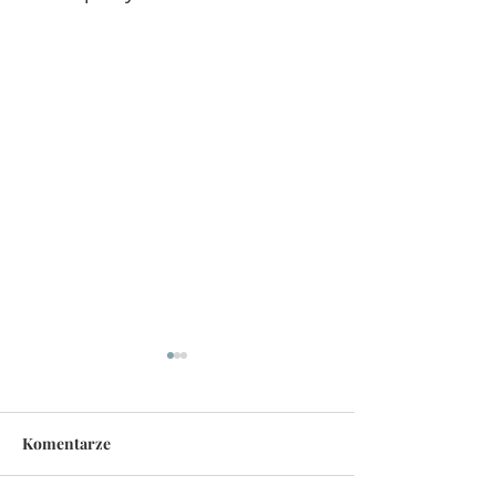
Komentarze
Odpust w Ognicy