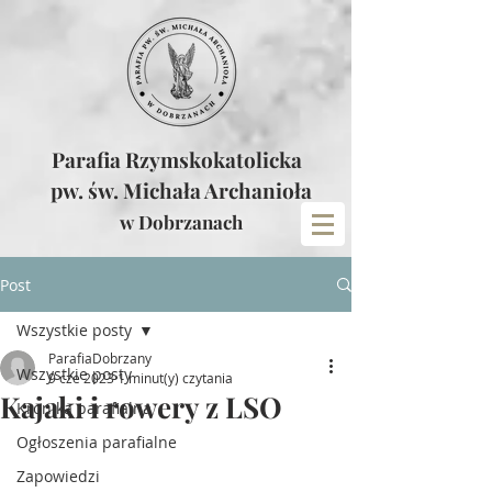
Parafia Rzymskokatolicka
pw. św. Michała Archanioła
w Dobrzanach
Post
Wszystkie posty
ParafiaDobrzany
Wszystkie posty
9 cze 2023
1 minut(y) czytania
Kajaki i rowery z LSO
Kronika parafialna
Ogłoszenia parafialne
Zapowiedzi