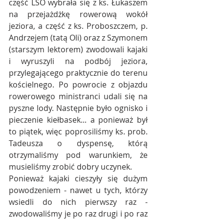
część LSO wybrała się z ks. Łukaszem 
na przejażdżkę rowerową wokół 
jeziora, a część z ks. Proboszczem, p. 
Andrzejem (tatą Oli) oraz z Szymonem 
(starszym lektorem) zwodowali kajaki 
i wyruszyli na podbój jeziora, 
przylegającego praktycznie do terenu 
kościelnego. Po powrocie z objazdu 
rowerowego ministranci udali się na 
pyszne lody. Następnie było ognisko i 
pieczenie kiełbasek... a ponieważ był 
to piątek, więc poprosiliśmy ks. prob. 
Tadeusza o dyspensę, którą 
otrzymaliśmy pod warunkiem, że 
musieliśmy zrobić dobry uczynek.
Ponieważ kajaki cieszyły się dużym 
powodzeniem - nawet u tych, którzy 
wsiedli do nich pierwszy raz - 
zwodowaliśmy je po raz drugi i po raz 