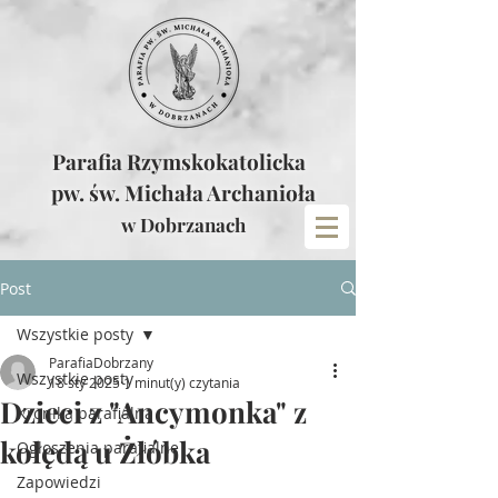
Parafia Rzymskokatolicka
pw. św. Michała Archanioła
w Dobrzanach
Post
Wszystkie posty
ParafiaDobrzany
Wszystkie posty
18 sty 2025
1 minut(y) czytania
Dzieci z "Ancymonka" z
Kronika parafialna
kolędą u Żłóbka
Ogłoszenia parafialne
Zapowiedzi