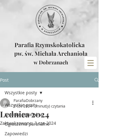
Parafia Rzymskokatolicka
pw. św. Michała Archanioła
w Dobrzanach
Post
Wszystkie posty
ParafiaDobrzany
Wszystkie posty
2 cze 2024
1 minut(y) czytania
Lednica 2024
Kronika parafialna
Zaktualizowano:
3 cze 2024
Ogłoszenia parafialne
Zapowiedzi