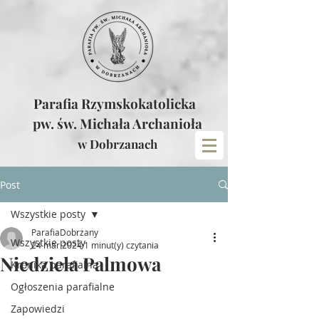
Parafia Rzymskokatolicka
pw. św. Michała Archanioła
w Dobrzanach
Post
Wszystkie posty
ParafiaDobrzany
Wszystkie posty
24 mar 2024
1 minut(y) czytania
Niedziela Palmowa
Kronika parafialna
Ogłoszenia parafialne
Zapowiedzi