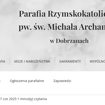
Parafia Rzymskokatol
pw. św. Michała Archan
w Dobrzanach
FIA
MSZE I NABOŻEŃSTWA
SAKRAMENTY
WSPÓLN
a
Ogłoszenia parafialne
Zapowiedzi
7 cze 2025
1 minut(y) czytania