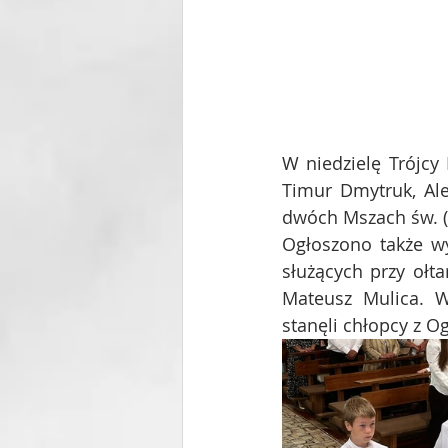
W niedzielę Trójcy 
Timur Dmytruk, Al
dwóch Mszach św. (o
Ogłoszono także wy
służących przy ołtar
Mateusz Mulica. W
stanęli chłopcy z Og