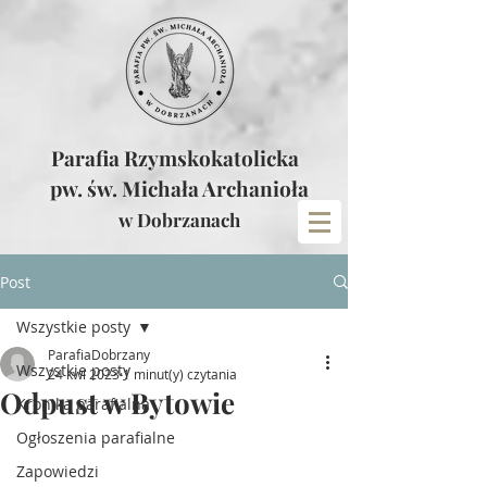
Parafia Rzymskokatolicka
pw. św. Michała Archanioła
w Dobrzanach
Post
Wszystkie posty
ParafiaDobrzany
Wszystkie posty
24 kwi 2023
1 minut(y) czytania
Odpust w Bytowie
Kronika parafialna
Ogłoszenia parafialne
Zapowiedzi