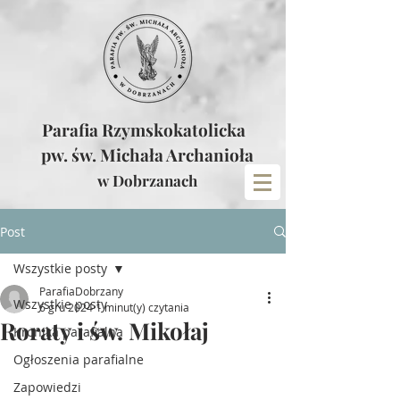
Parafia Rzymskokatolicka
pw. św. Michała Archanioła
w Dobrzanach
Post
Wszystkie posty
ParafiaDobrzany
Wszystkie posty
6 gru 2024
1 minut(y) czytania
Roraty i św. Mikołaj
Kronika parafialna
Ogłoszenia parafialne
Zapowiedzi