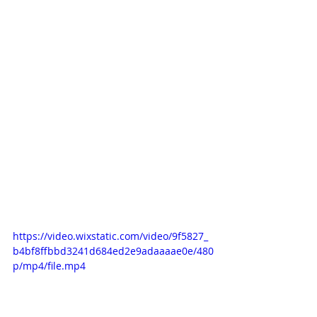
https://video.wixstatic.com/video/9f5827_
b4bf8ffbbd3241d684ed2e9adaaaae0e/480
p/mp4/file.mp4