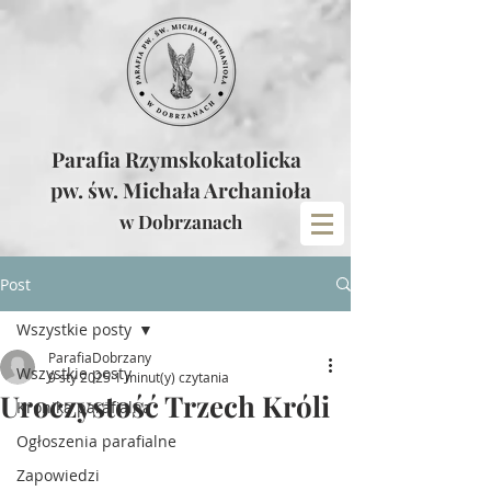
Parafia Rzymskokatolicka
pw. św. Michała Archanioła
w Dobrzanach
Post
Wszystkie posty
ParafiaDobrzany
Wszystkie posty
9 sty 2025
1 minut(y) czytania
Uroczystość Trzech Króli
Kronika parafialna
Ogłoszenia parafialne
Zapowiedzi