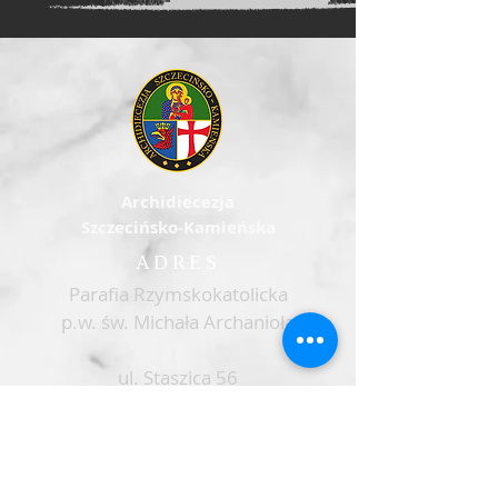
Archidiecezja
Szczecińsko-Kamieńska
ADRES
Parafia Rzymskokatolicka
p.w. św. Michała Archanioła
ul. Staszica 56
73 - 130 Dobrzany
parafiadobrzany@gmail.com
tel. parafia: +48
91 562 00 57